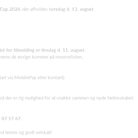
 Cup 2026
, der afholdes
torsdag d. 13. august
.
ist for tilmelding er tirsdag d. 11. august.
, mens de øvrige kommer på reservelisten.
tart via MobilePay eller kontant)
 så der er rig mulighed for at snakke sammen og nyde fællesskabet.
 87 17 67
.
od tennis og godt selskab!