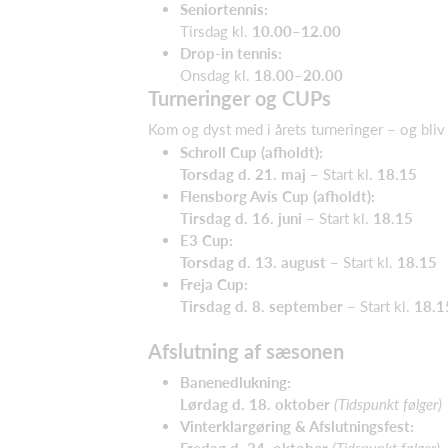
Seniortennis:
Tirsdag kl.
10.00–12.00
Drop-in tennis:
Onsdag kl.
18.00–20.00
Turneringer og CUPs
Kom og dyst med i årets turneringer – og bliv 
Schroll Cup (afholdt):
Torsdag d. 21. maj
– Start kl.
18.15
Flensborg Avis Cup (afholdt):
Tirsdag d. 16. juni
– Start kl.
18.15
E3 Cup:
Torsdag d. 13. august
– Start kl.
18.15
Freja Cup:
Tirsdag d. 8. september
– Start kl.
18.1
Afslutning af sæsonen
Banenedlukning:
Lørdag d. 18. oktober
(Tidspunkt følger)
Vinterklargøring & Afslutningsfest:
Fredag d. 24. oktober
(Tidspunkt følger)