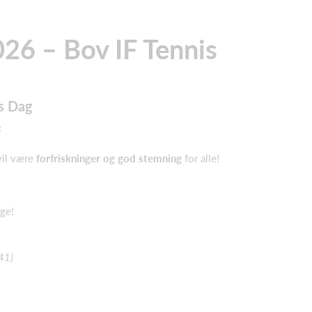
6 – Bov IF Tennis
ns Dag
:
vil være
forfriskninger og god stemning
for alle!
ge!
 41)